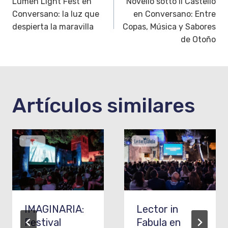
Lumen Light Fest en
Novello sotto il Castello
de
Conversano: la luz que
en Conversano: Entre
entradas
despierta la maravilla
Copas, Música y Sabores
de Otoño
Artículos similares
IMAGINARIA:
Lector in
Festival
Fabula en