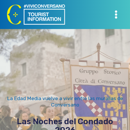
Saltar
al
Contenido
La Edad Media vuelve a vivir entre las murallas de
Conversano
Las Noches del Condado