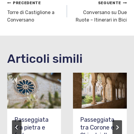
Navigazione
PRECEDENTE
SEGUENTE
Torre di Castiglione a
Conversano su Due
articoli
Conversano
Ruote – Itinerari in Bici
Articoli simili
Passeggiata
Passeggiata
tra pietra e
tra Corone e