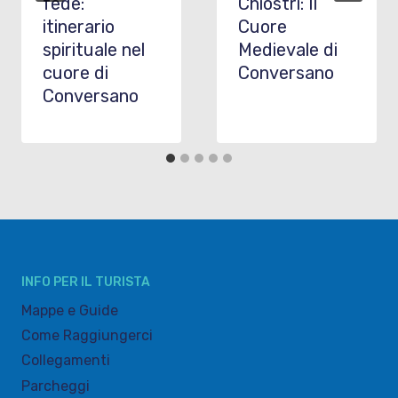
fede:
Chiostri: Il
itinerario
Cuore
spirituale nel
Medievale di
cuore di
Conversano
Conversano
INFO PER IL TURISTA
Mappe e Guide
Come Raggiungerci
Collegamenti
Parcheggi